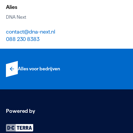
Alies
DNA Next
contact@dna-next.nl
088 230 8383
Alles voor bedrijven
Powered by