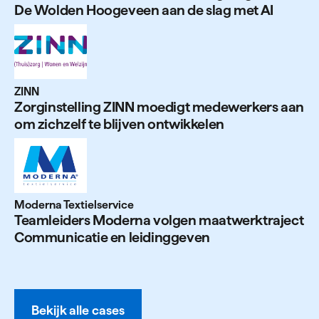
De Wolden Hoo­geveen aan de slag met
AI
ZINN
Zorg­in­stelling
ZINN
moedigt mede­werkers aan
om zichzelf te blijven ont­wikkelen
Moderna Textielservice
Team­leiders Moderna volgen maat­werk­t­raject
Com­mu­nicatie en lei­dinggeven
Bekijk alle cases