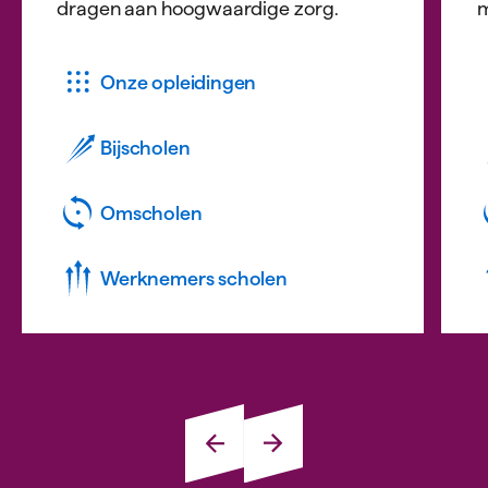
dragen aan hoogwaardige zorg.
m
Onze opleidingen
Bijscholen
Omscholen
Werknemers scholen