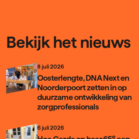
Bekijk het nieuws
8 juli 2026
Oos­ter­lengte,
DNA
Next en
Noor­derpoort zetten in op
duurzame ont­wik­keling van
zorg­pro­fes­sionals
6 juli 2026
e
Hoe Gerda op haar
65
een