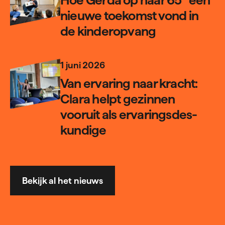
nieuwe toekomst vond in
de kin­der­opvang
1 juni 2026
Van ervaring naar kracht:
Clara helpt gezinnen
vooruit als erva­rings­des­
kundige
Bekijk al het nieuws