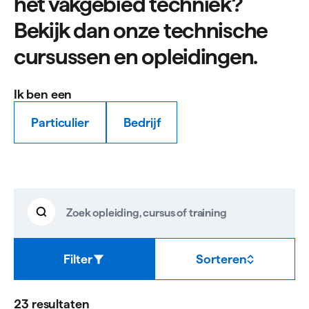
het vakgebied techniek?
Bekijk dan onze technische
cursussen en opleidingen.
Ik ben een
Particulier
Bedrijf
Techniek
Zoeken
Zoek
resultaten
opleiding,
cursus
of
Filter
Sorteren
training
23 resultaten