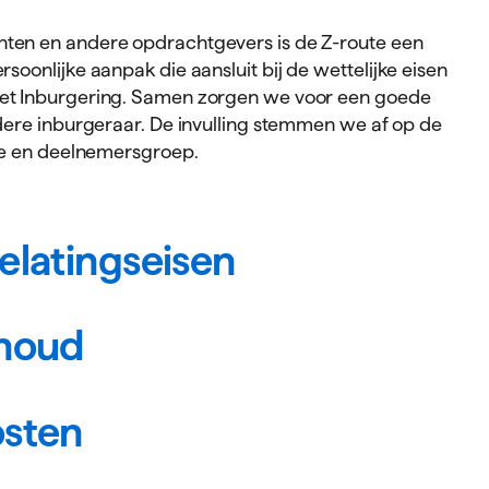
ten en andere opdrachtgevers is de Z-route een
rsoonlijke aanpak die aansluit bij de wettelijke eisen
et Inburgering. Samen zorgen we voor een goede
edere inburgeraar. De invulling stemmen we af op de
tie en deelnemersgroep.
elatingseisen
s bedoeld voor inburgeringsplichtige volwassenen
houd
B1-route of onderwijsroute op dit moment niet
nstroom is mogelijk na vaststelling van deze leerroute
 intake.
s een intensief én maatwerkgerichte
sten
cursus. De inhoud is afgestemd op jouw
 en startpunt. We richten ons op:
rant betaal je zelf voor de inburgeringslessen. Je kunt