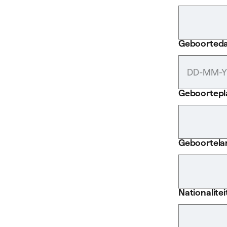
Geboorted
Geboortepl
Geboortela
Nationalitei