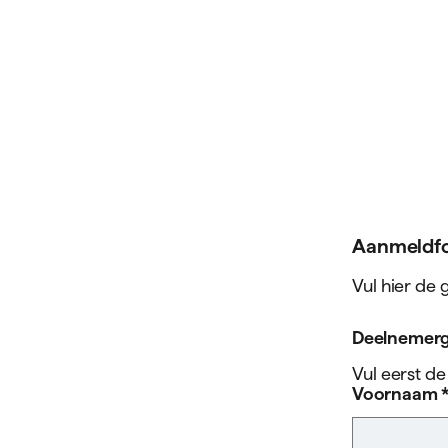
Aan­meld­f
Vul hier de
Deelnemer
Vul eerst d
Voornaam 