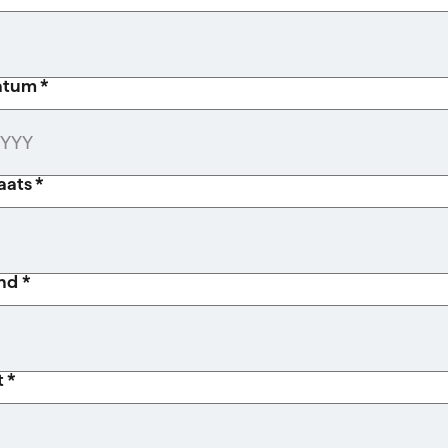
atum *
aats *
nd *
t *