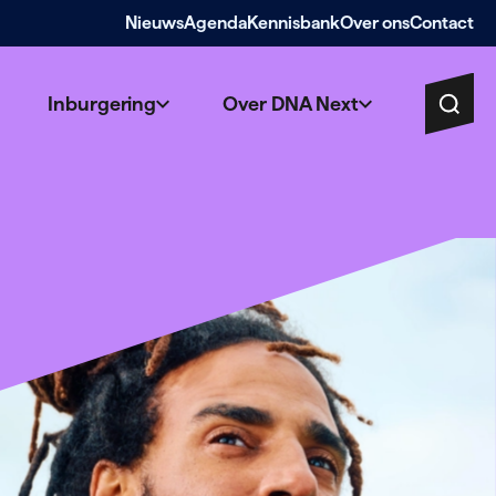
Nieuws
Agenda
Kennisbank
Over ons
Contact
Inburgering
Over DNA Next