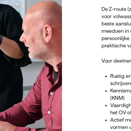
De Z-route (
voor volwass
beste aanslu
meedoen in d
persoonlijke
praktische v
Voor deelnem
Rustig en
schrijven
Kennisma
(KNM)
Vaardigh
het OV o
Actief m
vormen v