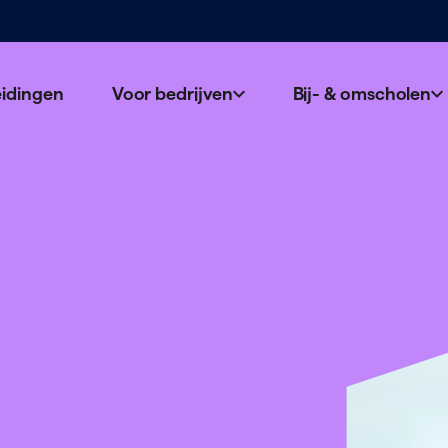
eidingen
Voor bedrijven
Bij- & omscholen