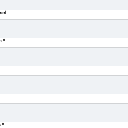
(afhankelijk
sel
 *
 *