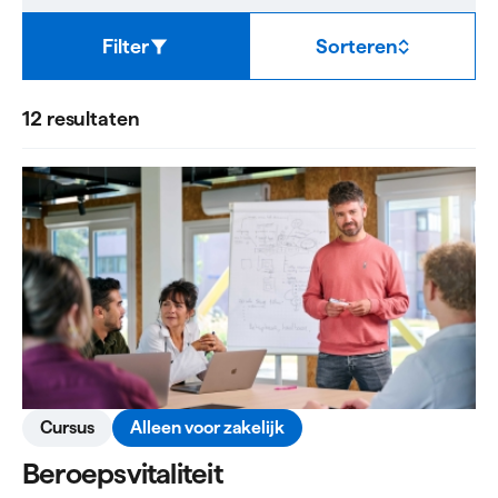
opleiding,
cursus
of
Filter
Sorteren
training
12 resultaten
Cursus
Alleen voor zakelijk
Beroepsvitaliteit