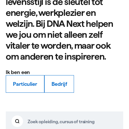
levensstijl is de sleutel tot
energie, werkplezier en
welzijn. Bij DNA Next helpen
we jou om niet alleen zelf
vitaler te worden, maar ook
om anderen te inspireren.
Ik ben een
Particulier
Bedrijf
Vitaliteit
Zoeken
Zoek
resultaten