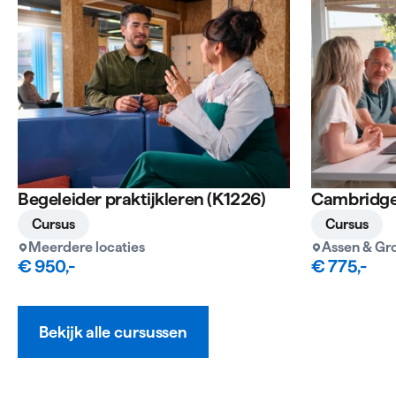
Begeleider praktijkleren (K1226)
Cambridge
Cursus
Cursus
Meerdere locaties
Assen & Gr
€ 950,-
€ 775,-
Bekijk alle cursussen