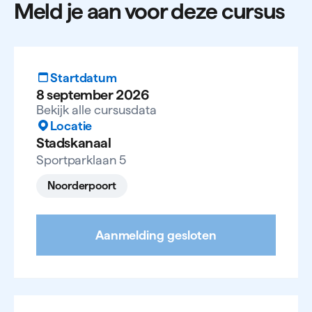
Meld je aan voor deze cursus
subsidie- en financieringsmogelijkheden. Kijk op
ontvang je een bewijs van deelname.
onze
subsidiepagina
of jij en de cursus hiervoor in
aanmerking komen.
Startdatum
8 september 2026
Bekijk alle cursusdata
Locatie
Stadskanaal
Sportparklaan 5
Noorderpoort
Aanmelding gesloten