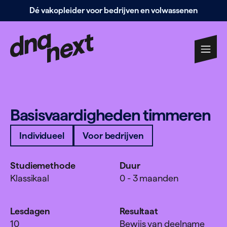
Dé vakopleider voor bedrijven en volwassenen
Navigatie
overslaan
Basis­vaar­digheden timmeren
Individueel
Voor bedrijven
Studiemethode
Duur
Klassikaal
0 - 3 maanden
Lesdagen
Resultaat
10
Bewijs van deelname