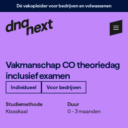
Dé vakopleider voor bedrijven en volwassenen
Navigatie
overslaan
Vak­manschap
CO
the­o­riedag
inclusief examen
Individueel
Voor bedrijven
Studiemethode
Duur
Klassikaal
0 - 3 maanden