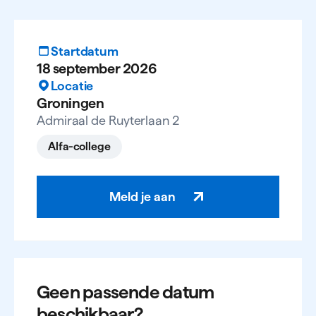
service & onderhoud (dubbel profiel)
Eerste monteur werktuigkundige installaties en
service & onderhoud (dubbel profiel)
Startdatum
18 september 2026
Locatie
Na het succesvol afronden van het theorie-examen
Groningen
mag je het praktijkexamen afleggen. Slaag je voor
Admiraal de Ruyterlaan 2
beide examens? Dan ontvang je het Bewijs van
Vakmanschap. Dit bewijs wordt geregistreerd in
Alfa-college
het centraal register.
Meld je aan
Geen passende datum
beschikbaar?