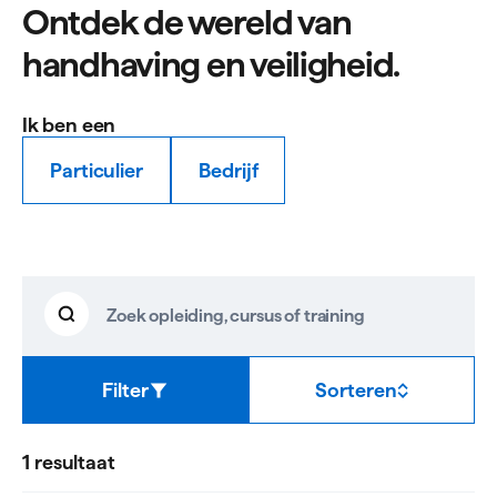
Ontdek de wereld van
handhaving en veiligheid.
Ik ben een
Particulier
Bedrijf
Handhaving
Zoeken
Zoek
en
opleiding,
cursus
veiligheid
of
Filter
Sorteren
training
resultaten
1 resultaat