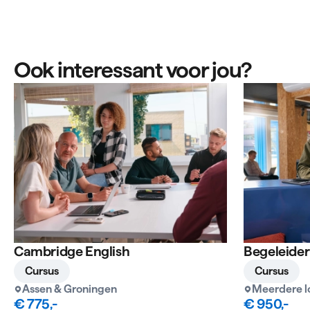
Ook interessant voor jou?
Cambridge English
Begeleider
Cursus
Cursus
Assen & Groningen
Meerdere l
€ 775,-
€ 950,-