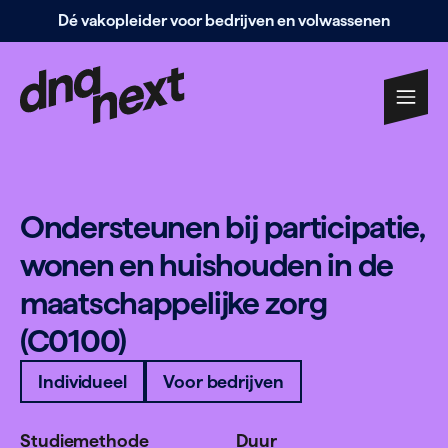
Dé vakopleider voor bedrijven en volwassenen
Navigatie
overslaan
Onder­steunen bij par­ti­cipatie,
wonen en huis­houden in de
maat­schap­pelijke zorg
(
C
0100
)
Individueel
Voor bedrijven
Studiemethode
Duur