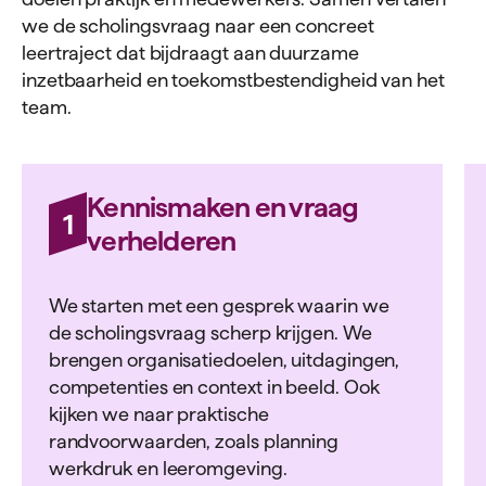
Woensdag 23 september
Praktische opdrachten en activiteiten in de
we de scholingsvraag naar een concreet
keuken
leertraject dat bijdraagt aan duurzame
09.30 - 11.00
Inspiratiesessie Positieve Gezondheid
inzetbaarheid en toekomstbestendigheid van het
16.00 - 17.30
Hardloopclinic
Door de combinatie van theorie en praktijk maak je
team.
direct de vertaalslag naar jouw eigen situatie. Zo
ga je naar huis met nieuwe inzichten, praktische
Donderdag 24 september
tools en de motivatie om zelf de regie te nemen
Kennismaken en vraag
over jouw voedingspatroon.
1
verhelderen
09.00 - 13.00
Basis Positieve Gezondheid
(4-daagse
Na een succesvolle deelname ontvang je een
cursus)
bewijs van deelname.
13.00 - 14.30
Workshop stressregulatie
We starten met een gesprek waarin we
de scholingsvraag scherp krijgen. We
brengen organisatiedoelen, uitdagingen,
Vrijdag 25 september
competenties en context in beeld. Ook
kijken we naar praktische
09.30 - 11.30 Gezonde voeding
randvoorwaarden, zoals planning
werkdruk en leeromgeving.