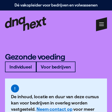
Dé vakopleider voor bedrijven en volwassenen
Navigatie
overslaan
Gezonde voeding
Individueel
Voor bedrijven
De inhoud, locatie en duur van deze cursus
kan voor bedrijven in overleg worden
vastgesteld.
Neem contact op
voor meer