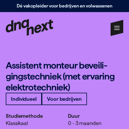
Dé vakopleider voor bedrijven en volwassenen
Navigatie
overslaan
Assistent monteur bevei­li­
gings­techniek (met ervaring
elek­tro­techniek)
Individueel
Voor bedrijven
Studiemethode
Duur
Klassikaal
0 - 3 maanden