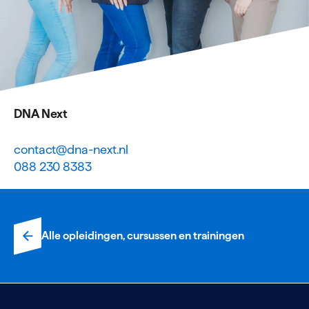
DNA Next
contact@dna-next.nl
088 230 8383
Alle opleidingen, cursussen en trainingen