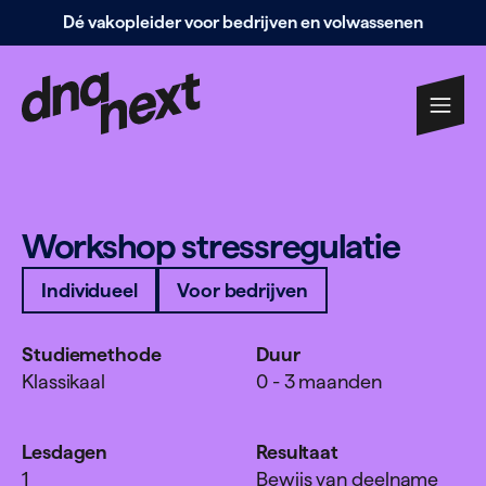
Dé vakopleider voor bedrijven en volwassenen
Navigatie
overslaan
Workshop stress­re­gulatie
Individueel
Voor bedrijven
Studiemethode
Duur
Klassikaal
0 - 3 maanden
Lesdagen
Resultaat
1
Bewijs van deelname