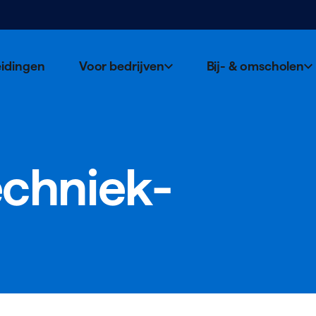
eidingen
Voor bedrijven
Bij- & omscholen
ch­niek­