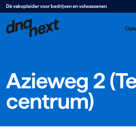
Dé vakopleider voor bedrijven en volwassenen
Navigatie
overslaan
Opl
Azieweg
2
(Te
centrum)