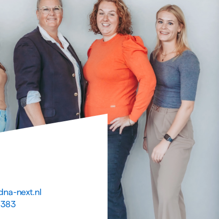
na-next.nl
8383