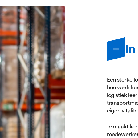
Infor
In
Een sterke lo
hun werk kun
logistiek le
transportmid
eigen vitalit
Je maakt ken
medewerker,