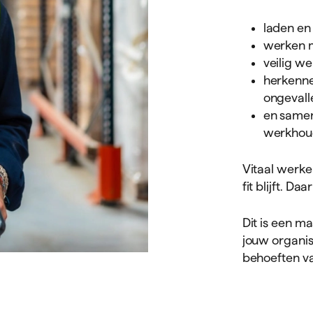
laden en 
werken m
veilig w
herkenne
ongevall
en samen
werkhou
Vitaal werke
fit blijft. D
Dit is een 
jouw organisa
behoeften va