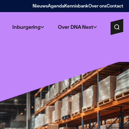
Nieuws
Agenda
Kennisbank
Over ons
Contact
Inburgering
Over DNA Next