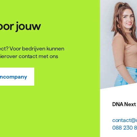
oor jouw
ject? Voor bedrijven kunnen
ierover contact met ons
 incompany
DNA Next
contact@d
088 230 