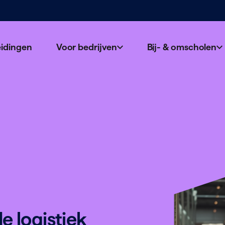
eidingen
Voor bedrijven
Bij- & omscholen
de logistiek