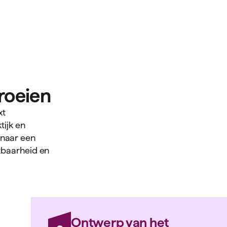
groeien
xt
tijk en
naar een
tbaarheid en
Ontwerp van het