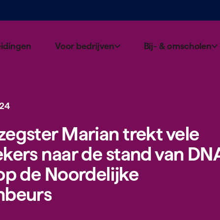
eidingen
Voor bedrijven
Bij- & omscholen
024
zegster Marian trekt vele
kers naar de stand van
DN
op de Noor­delijke
nbeurs