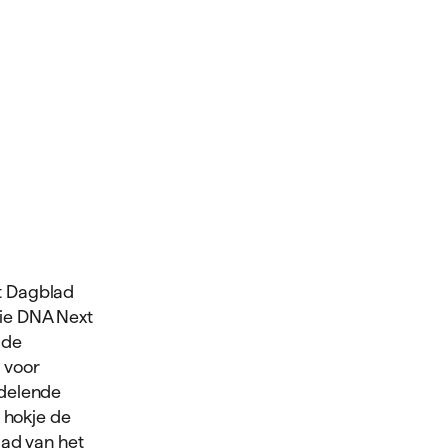
t Dagblad
tie DNA Next
 de
 voor
ndelende
r hokje de
lad van het