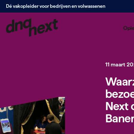
Dé vakopleider voor bedrijven en volwassenen
Navigatie
overslaan
Opl
11 maart 2
Waar­
bezoe
Next 
Bane