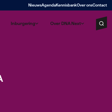
Nieuws
Agenda
Kennisbank
Over ons
Contact
Inburgering
Over DNA Next
A