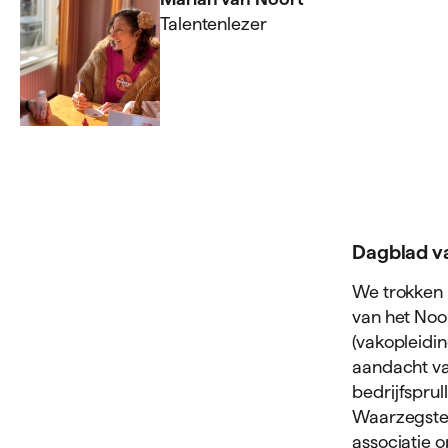
Talentenlezer
Dagblad v
We trokken 
van het Noo
(vakopleidin
aandacht va
bedrijfsprul
Waarzegster)
associatie o