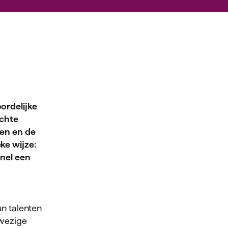
ordelijke
ochte
en en de
ke wijze:
snel een
n talenten
nwezige