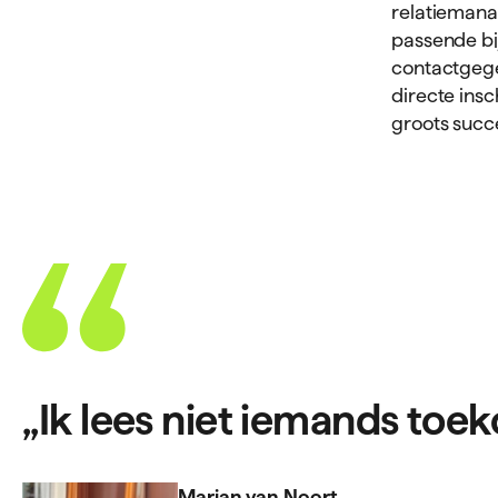
relatiemana
passende bi
contactgege
directe insc
groots succ
,,Ik lees niet iemands to
Marian van Noort