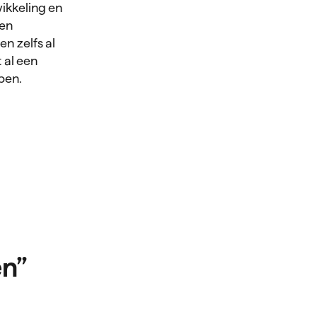
ikkeling en
den
n zelfs al
 al een
lpen.
en”