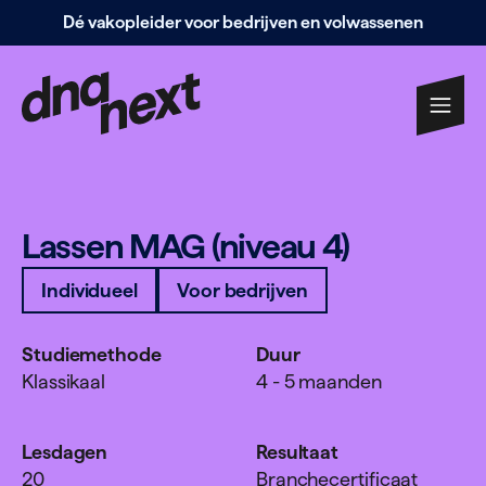
Dé vakopleider voor bedrijven en volwassenen
Navigatie
overslaan
Lassen
MAG
(niveau
4
)
Individueel
Voor bedrijven
Studiemethode
Duur
Klassikaal
4 - 5 maanden
Lesdagen
Resultaat
20
Branchecertificaat