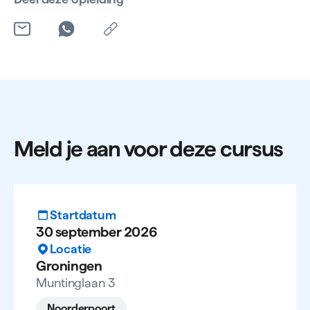
hebt afgerond ontvang je het erkende NIL-
lasdiploma op niveau 4.
Meld je aan voor deze cursus
Startdatum
30 september 2026
Locatie
Groningen
Muntinglaan 3
Noorderpoort