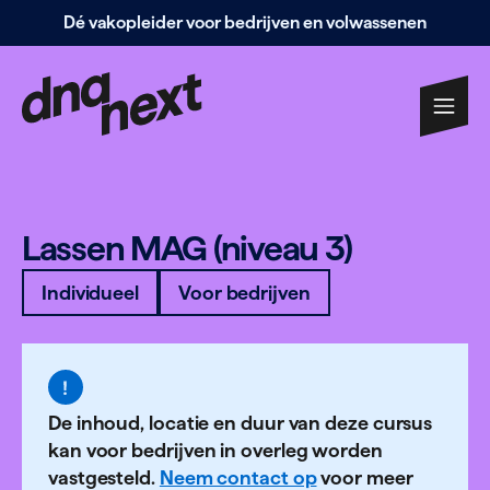
Dé vakopleider voor bedrijven en volwassenen
Navigatie
overslaan
Lassen
MAG
(niveau
3
)
Individueel
Voor bedrijven
De inhoud, locatie en duur van deze cursus
kan voor bedrijven in overleg worden
vastgesteld.
Neem contact op
voor meer