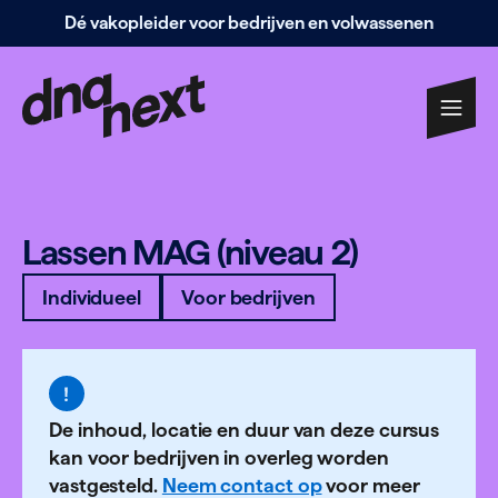
Dé vakopleider voor bedrijven en volwassenen
Navigatie
overslaan
Lassen
MAG
(niveau
2
)
Individueel
Voor bedrijven
De inhoud, locatie en duur van deze cursus
kan voor bedrijven in overleg worden
vastgesteld.
Neem contact op
voor meer