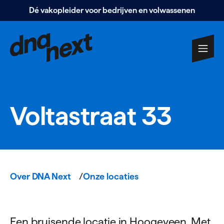
Dé vakopleider voor bedrijven en volwassenen
Navigatie
overslaan
Vol­ta­straat
33
Over DNA Next
Onze locaties
Een bruisende locatie in Hoogeveen. Met