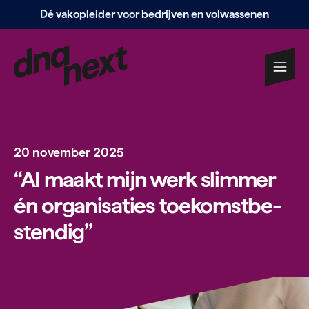
Dé vakopleider voor bedrijven en volwassenen
Navigatie
overslaan
20 november 2025
“
AI
maakt mijn werk slimmer
én orga­ni­saties toe­komst­be­
stendig”