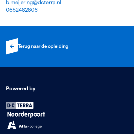
b.meijering@dcterra.nl
0652482806
Terug naar de opleiding
Powered by