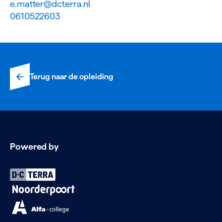
e.matter@dcterra.nl
0610522603
Terug naar de opleiding
Powered by